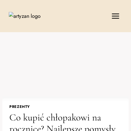
Przejdź
do
treści
PREZENTY
Co kupić chłopakowi na
rocznicę? Najlepsze pomysły