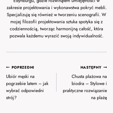
Edynburgu, gdzie rozwinąłem umiejętności w
zakresie projektowania i wykonawstwa pokryć mebli.
Specjalizuję się również w tworzeniu scenografii. W
mojej filozofii projektowania sztuka spotyka się z
codziennością, tworząc harmonijną całość, która
pozwala każdemu wyrazić swoją indywidualność.
Nawigacja
POPRZEDNI
NASTĘPNY
wpisu
Ubiór męski na
Chusta plażowa na
pogrzebie latem – jak
biodra – Stylowe i
wybrać odpowiedni
praktyczne rozwiązanie
strój?
na plażę