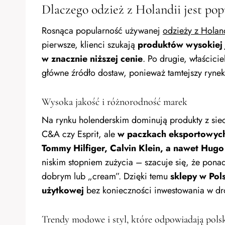
Dlaczego odzież z Holandii jest pop
Rosnąca popularność używanej
odzieży z Holan
pierwsze, klienci szukają
produktów wysokiej 
w znacznie niższej cenie
. Po drugie, właścici
główne źródło dostaw, ponieważ tamtejszy rynek
Wysoka jakość i różnorodność marek
Na rynku holenderskim dominują produkty z sie
C&A czy Esprit, ale
w paczkach eksportowych
Tommy Hilfiger, Calvin Klein, a nawet Hugo
niskim stopniem zużycia – szacuje się, że pona
dobrym lub „cream”. Dzięki temu
sklepy w Pol
użytkowej
bez konieczności inwestowania w dr
Trendy modowe i styl, które odpowiadają pols