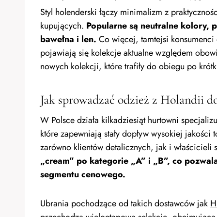
Styl holenderski łączy minimalizm z praktycznośc
kupujących.
Popularne są neutralne kolory, p
bawełna i len.
Co więcej, tamtejsi konsumenci
pojawiają się kolekcje aktualne względem obowi
nowych kolekcji, które trafiły do obiegu po krót
Jak sprowadzać odzież z Holandii d
W Polsce działa kilkadziesiąt hurtowni specjali
które zapewniają stały dopływ wysokiej jakości
zarówno klientów detalicznych, jak i właścicieli 
„cream” po kategorie „A” i „B”, co pozwa
segmentu cenowego.
Ubrania pochodzące od takich dostawców jak
H
przechodzą wieloetapową selekcję, obejmującą s