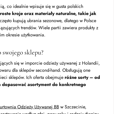
ią, co idealnie wpisuje się w gusta polskich
roste kroje oraz materiały naturalne, takie jak
 często kupują ubrania sezonowe, dlatego w Polsce
ązujących trendów. Wiele partii zawiera produkty z
kim okresie użytkowania.
o swojego sklepu?
zujących się w imporcie odzieży używanej z Holandii,
 towaru dla sklepów second-hand. Obsługują one
sieci sklepów. Ich oferta obejmuje
różne sorty – od
la dopasować asortyment do konkretnego
urtownia Odzieży Używanej BB
w Szczecinie,
ortowanie według płci, pory roku i rodzaju tkaniny.