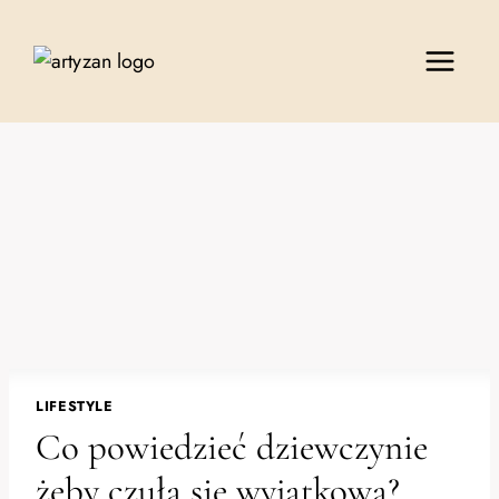
Przejdź
do
treści
LIFESTYLE
Co powiedzieć dziewczynie
żeby czuła się wyjątkowa?