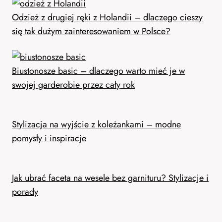
Odzież z drugiej ręki z Holandii – dlaczego cieszy
się tak dużym zainteresowaniem w Polsce?
Biustonosze basic – dlaczego warto mieć je w
swojej garderobie przez cały rok
Stylizacja na wyjście z koleżankami – modne
pomysły i inspiracje
Jak ubrać faceta na wesele bez garnituru? Stylizacje i
porady