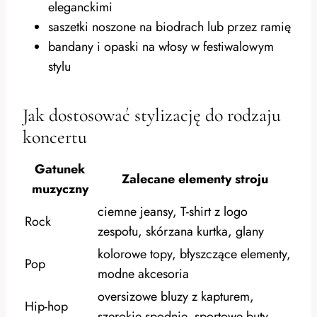
eleganckimi
saszetki noszone na biodrach lub przez ramię
bandany i opaski na włosy w festiwalowym
stylu
Jak dostosować stylizację do rodzaju
koncertu
Gatunek
Zalecane elementy stroju
muzyczny
ciemne jeansy, T-shirt z logo
Rock
zespołu, skórzana kurtka, glany
kolorowe topy, błyszczące elementy,
Pop
modne akcesoria
oversizowe bluzy z kapturem,
Hip-hop
szerokie spodnie, sportowe buty