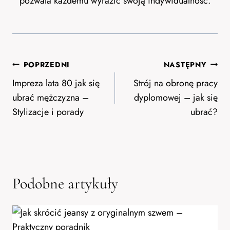
pozwala każdemu wyrazić swoją indywidualność.
Nawigacja
POPRZEDNI
NASTĘPNY
wpisu
Impreza lata 80 jak się
Strój na obronę pracy
ubrać mężczyzna –
dyplomowej – jak się
Stylizacje i porady
ubrać?
Podobne artykuły