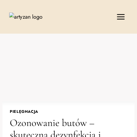
Przejdź
do
treści
PIELĘGNACJA
Ozonowanie butów –
skuteczna dezynfekcja i