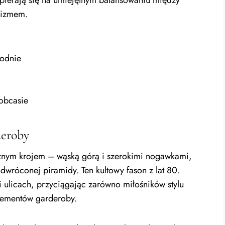
lizmem.
podnie
 obcasie
deroby
cznym krojem – wąską górą i szerokimi nogawkami,
 odwróconej piramidy. Ten kultowy fason z lat 80.
i ulicach, przyciągając zarówno miłośników stylu
elementów garderoby.