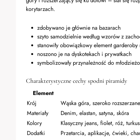
góry i rozszerzający się ku dołowi – stał się ro
korytarzach.
zdobywano je głównie na bazarach
szyto samodzielnie według wzorów z zach
stanowiły obowiązkowy element garderoby 
noszono je na dyskotekach i prywatkach
symbolizowały przynależność do młodzieżow
Charakterystyczne cechy spodni piramidy
Element
Krój
Wąska góra, szeroko rozszerzane
Materiały
Denim, elastan, satyna, skóra
Kolory
Klasyczny jeans, fiolet, róż, turkus
Dodatki
Przetarcia, aplikacje, ćwieki, ch