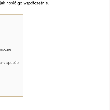
 jak nosić go współcześnie.
 modzie
esny sposób