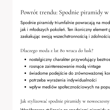
Powrót trendu: Spodnie piramidy w 
Spodnie piramidy triumfalnie powracają na mo
jak i młodszych pokoleń. Ten ikoniczny element 
zaskakując swoją wszechstronnością i zdolnośc
Dlaczego moda z lat 80 wraca do łask?
nostalgiczny charakter przywołujący beztro
rosnące zainteresowanie modą vintage
świadome podejście do zrównoważonej ko
potrzeba wyrażenia indywidualności
wpływ mediów społecznościowych na popul
Jak stylizować spodnie piramidy w nowoczesny
Współczesne stylizacje ze spodniami piramidy 