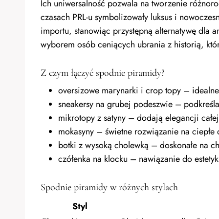
Ich uniwersalność pozwala na tworzenie różnoro
czasach PRL-u symbolizowały luksus i nowoczesn
importu, stanowiąc przystępną alternatywę dla
wyborem osób ceniących ubrania z historią, któr
Z czym łączyć spodnie piramidy?
oversizowe marynarki i crop topy – idealn
sneakersy na grubej podeszwie – podkreśla
mikrotopy z satyny – dodają elegancji całej 
mokasyny – świetne rozwiązanie na ciepłe 
botki z wysoką cholewką – doskonałe na ch
czółenka na klocku – nawiązanie do estetyki
Spodnie piramidy w różnych stylach
Styl