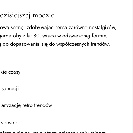
dzisiejszej modzie
dową scenę, zdobywając serca zarówno nostalgików,
garderoby z lat 80. wraca w odświeżonej formie,
ią do dopasowania się do współczesnych trendów.
skie czasy
nsumpcji
aryzację retro trendów
 sposób
opierają się na umiejętnym balansowaniu między