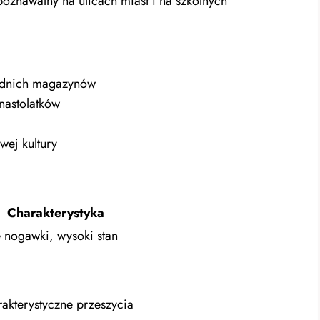
zpoznawalny na ulicach miast i na szkolnych
odnich magazynów
nastolatków
ej kultury
Charakterystyka
 nogawki, wysoki stan
arakterystyczne przeszycia