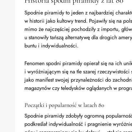
Historia spodni piramidy z lat 80
Spodnie piramidy to jeden z najbardziej charakt
w historii jako kultowy trend. Pojawiły się na p
mimo że najczęściej pochodziły z importu, główn
u stanowiły tańszą alternatywę dla drogich ame
buntu i indywidualności.
Fenomen spodni piramidy opierał się na ich u
i wyróżniającym się na tle szarej rzeczywistości
jako manifest swojej przynależności do zachodni
magazynów czy teledysków oglądanych w progra
Początki i popularność w latach 80
Spodnie piramidy zdobyły ogromną popularność 
podkreślał indywidualność i pragnienie wyróżnien