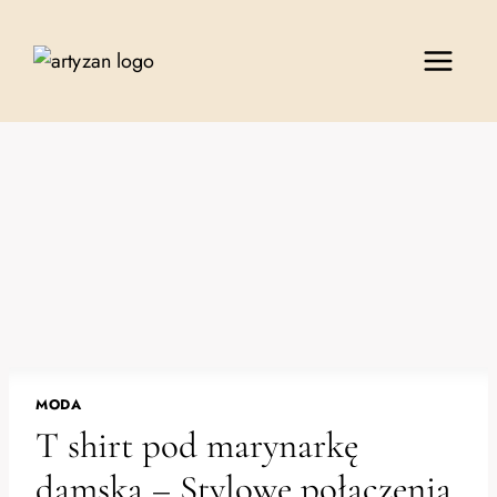
Przejdź
do
treści
MODA
T shirt pod marynarkę
damska – Stylowe połączenia