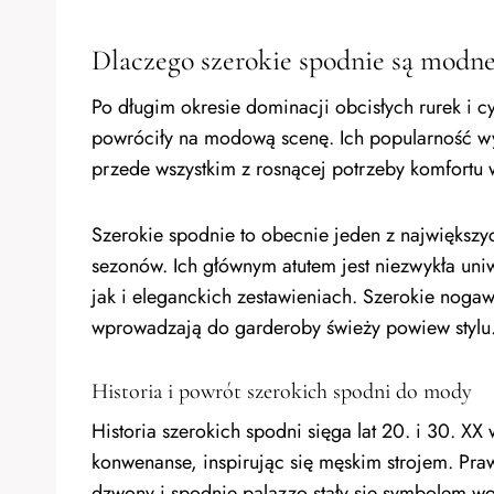
Dlaczego szerokie spodnie są modn
Po długim okresie dominacji obcisłych rurek i c
powróciły na modową scenę. Ich popularność wyni
przede wszystkim z rosnącej potrzeby komfortu 
Szerokie spodnie to obecnie jeden z największy
sezonów. Ich głównym atutem jest niezwykła un
jak i eleganckich zestawieniach. Szerokie nogawk
wprowadzają do garderoby świeży powiew stylu
Historia i powrót szerokich spodni do mody
Historia szerokich spodni sięga lat 20. i 30. 
konwenanse, inspirując się męskim strojem. Praw
dzwony i spodnie palazzo stały się symbolem wo