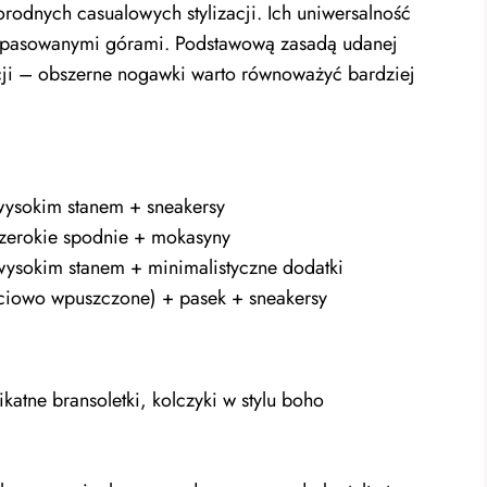
rodnych casualowych stylizacji. Ich uniwersalność
 dopasowanymi górami. Podstawową zasadą udanej
rcji – obszerne nogawki warto równoważyć bardziej
 wysokim stanem + sneakersy
+ szerokie spodnie + mokasyny
wysokim stanem + minimalistyczne dodatki
zęściowo wpuszczone) + pasek + sneakersy
katne bransoletki, kolczyki w stylu boho