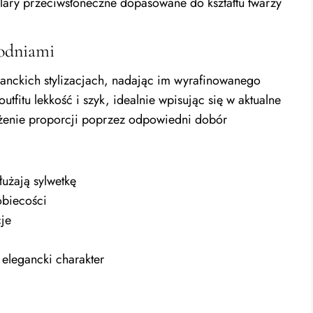
lary przeciwsłoneczne dopasowane do kształtu twarzy
podniami
ganckich stylizacjach, nadając im wyrafinowanego
fitu lekkość i szyk, idealnie wpisując się w aktualne
ważenie proporcji poprzez odpowiedni dobór
użają sylwetkę
obiecości
je
 elegancki charakter