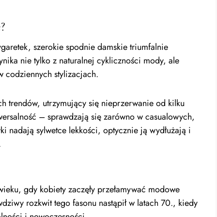
e?
ygaretek, szerokie spodnie damskie triumfalnie
ka nie tylko z naturalnej cykliczności mody, ale
w codziennych stylizacjach.
ch trendów, utrzymujący się nieprzerwanie od kilku
iwersalność – sprawdzają się zarówno w casualowych,
i nadają sylwetce lekkości, optycznie ją wydłużają i
.
XX wieku, gdy kobiety zaczęły przełamywać modowe
dziwy rozkwit tego fasonu nastąpił w latach 70., kiedy
lności i nowoczesności.