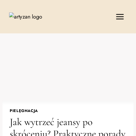
Przejdź
do
treści
PIELĘGNACJA
Jak wytrzeć jeansy po
skróceniu? Praktyczne porady