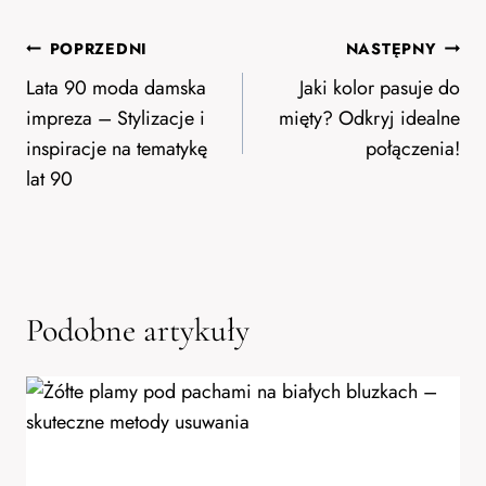
Nawigacja
POPRZEDNI
NASTĘPNY
wpisu
Lata 90 moda damska
Jaki kolor pasuje do
impreza – Stylizacje i
mięty? Odkryj idealne
inspiracje na tematykę
połączenia!
lat 90
Podobne artykuły