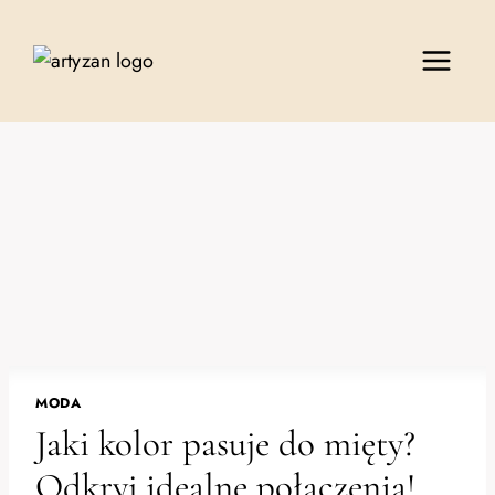
Przejdź
do
treści
MODA
Jaki kolor pasuje do mięty?
Odkryj idealne połączenia!