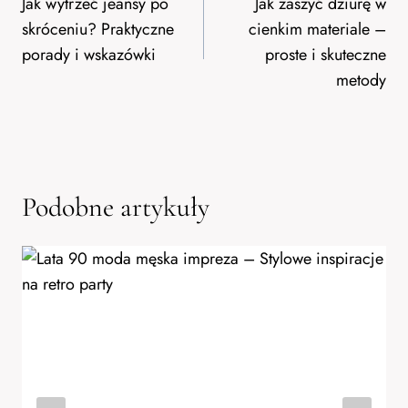
wpisu
Jak wytrzeć jeansy po
Jak zaszyć dziurę w
skróceniu? Praktyczne
cienkim materiale –
porady i wskazówki
proste i skuteczne
metody
Podobne artykuły